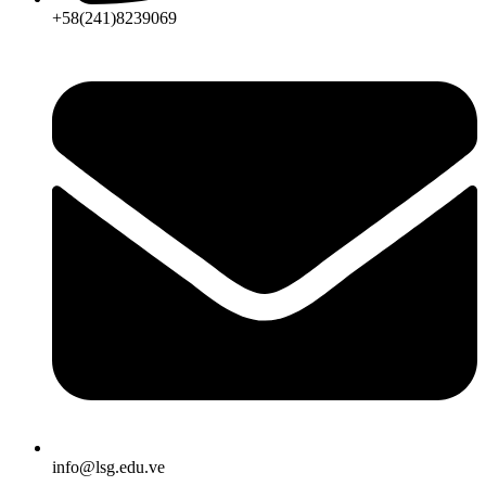
+58(241)8239069
info@lsg.edu.ve