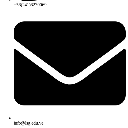
+58(241)8239069
info@lsg.edu.ve