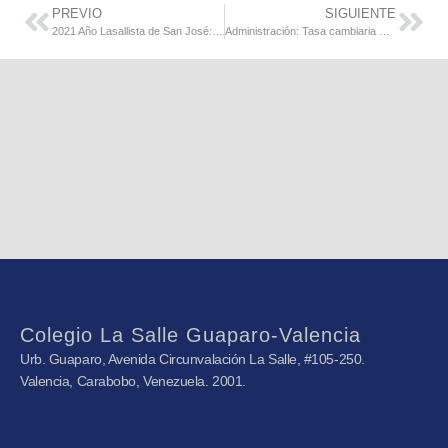
PREVIO
SIGUIENTE
2021 Año Lasallista de San José: Tiempo para agradecer y compartir
Administración: Tasa cambiaria BCV abril 2021
Colegio La Salle Guaparo-Valencia
Urb. Guaparo, Avenida Circunvalación La Salle, #105-250.
Valencia, Carabobo, Venezuela. 2001.