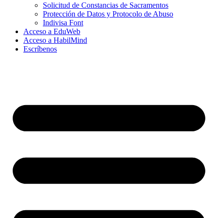
Solicitud de Constancias de Sacramentos
Protección de Datos y Protocolo de Abuso
Indivisa Font
Acceso a EduWeb
Acceso a HabilMind
Escríbenos