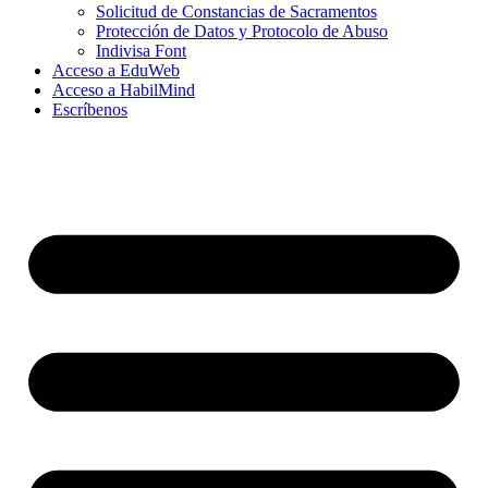
Solicitud de Constancias de Sacramentos
Protección de Datos y Protocolo de Abuso
Indivisa Font
Acceso a EduWeb
Acceso a HabilMind
Escríbenos