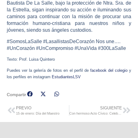
Bautista De La Salle, bajo la protección de Ntra. Sra. de
la Estrella, sigan inspirando su acción e iluminando sus
caminos para continuar con la misión de procurar una
formación humano-cristiana para nuestros niños y
jóvenes, siendo sus ángeles custodios.
#SomosLaSalle #LasallistasDeCorazón Nos une….
#UnCorazón #UnCompromiso #UnaVida #300LaSalle
Texto: Prof. Luisa Quintero
Puedes ver la gelería de fotos en el perfil de
facebook del colegio
y
los perfiles en instagram
EstudiantesLSV
Compartir
PREVIO
SIGUIENTE
15 de enero: Día del Maestro
Con hermoso Acto Cívico: Celebración del Día del Maestro