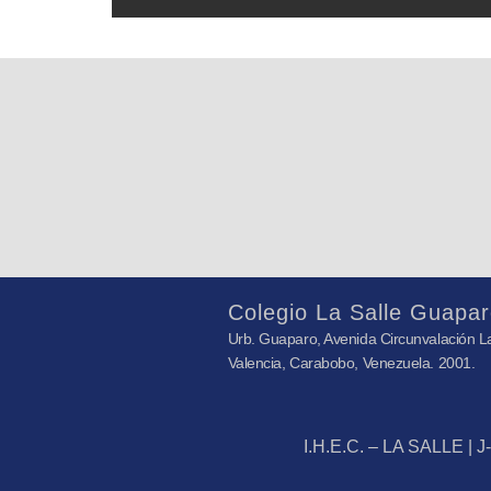
Colegio La Salle Guapar
Urb. Guaparo, Avenida Circunvalación La
Valencia, Carabobo, Venezuela. 2001.
I.H.E.C. – LA SALLE | 