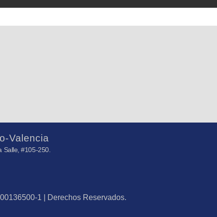
o-Valencia
 Salle, #105-250.
J-00136500-1 | Derechos Reservados.