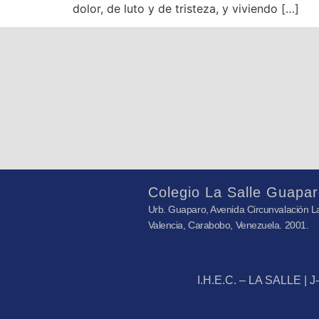
dolor, de luto y de tristeza, y viviendo […]
Colegio La Salle Guapar
Urb. Guaparo, Avenida Circunvalación La
Valencia, Carabobo, Venezuela. 2001.
I.H.E.C. – LA SALLE | 