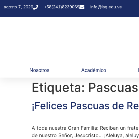
agosto 7, 2026
+58(241)8239069
info@lsg.edu.ve
Nosotros
Académico
Etiqueta:
Pascuas
¡Felices Pascuas de R
A toda nuestra Gran Familia: Reciban un frater
de nuestro Señor, Jesucristo… ¡Aleluya, alel