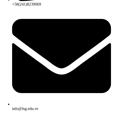
+58(241)8239069
info@lsg.edu.ve