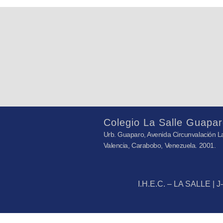
Colegio La Salle Guapar
Urb. Guaparo, Avenida Circunvalación La
Valencia, Carabobo, Venezuela. 2001.
I.H.E.C. – LA SALLE | 