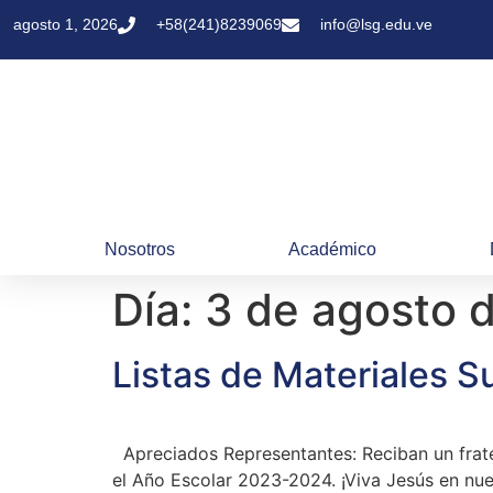
agosto 1, 2026
+58(241)8239069
info@lsg.edu.ve
Nosotros
Académico
Día:
3 de agosto 
Listas de Materiales 
Apreciados Representantes: Reciban un frater
el Año Escolar 2023-2024. ¡Viva Jesús en n