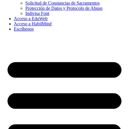
Solicitud de Constancias de Sacramentos
Protección de Datos y Protocolo de Abuso
Indivisa Font
Acceso a EduWeb
Acceso a HabilMind
Escríbenos