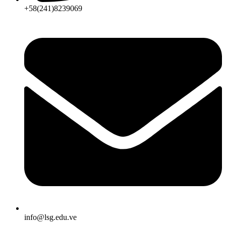
+58(241)8239069
info@lsg.edu.ve