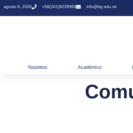
agosto 6, 2026
+58(241)8239069
info@lsg.edu.ve
Nosotros
Académico
Comu