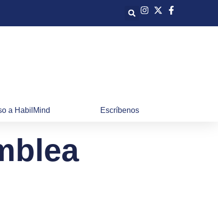
o a HabilMind
Escríbenos
mblea