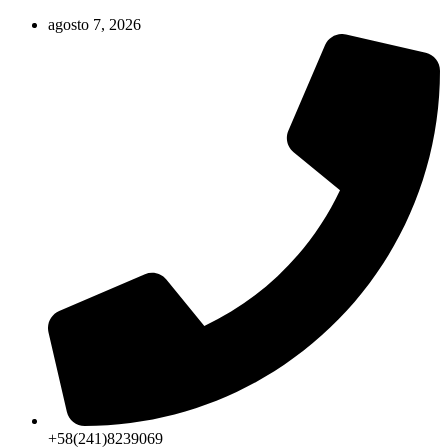
Ir
agosto 7, 2026
al
contenido
+58(241)8239069