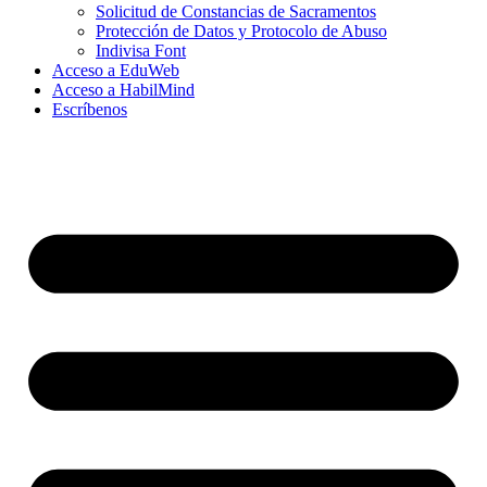
Solicitud de Constancias de Sacramentos
Protección de Datos y Protocolo de Abuso
Indivisa Font
Acceso a EduWeb
Acceso a HabilMind
Escríbenos