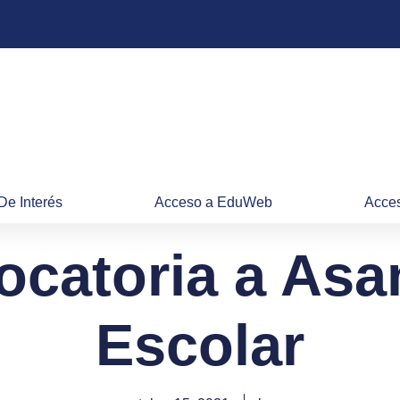
De Interés
Acceso a EduWeb
Acces
catoria a As
Escolar