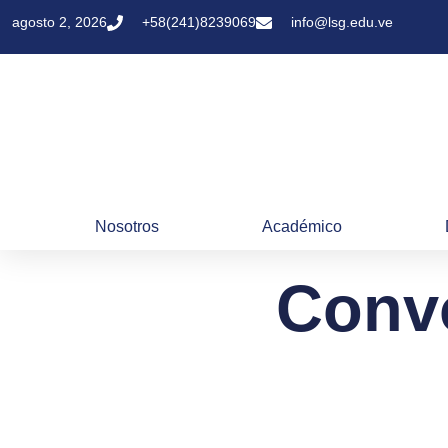
agosto 2, 2026
+58(241)8239069
info@lsg.edu.ve
Nosotros
Académico
Convo