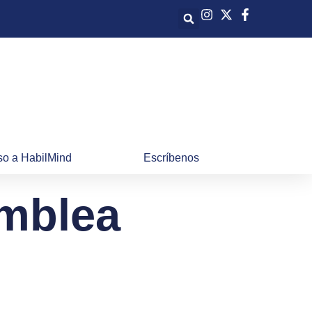
o a HabilMind
Escríbenos
amblea