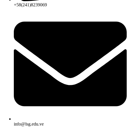
+58(241)8239069
info@lsg.edu.ve