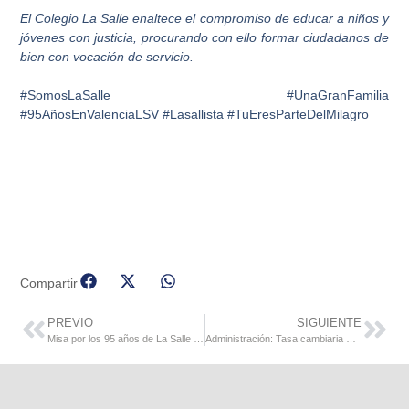
El Colegio La Salle enaltece el compromiso de educar a niños y
jóvenes con justicia, procurando con ello formar ciudadanos de
bien con vocación de servicio.
#SomosLaSalle #UnaGranFamilia
#95AñosEnValenciaLSV #Lasallista #TuEresParteDelMilagro
Compartir
PREVIO
SIGUIENTE
Misa por los 95 años de La Salle en Valencia, en vivo por YouTube
Administración: Tasa cambiaria BCV junio 2021