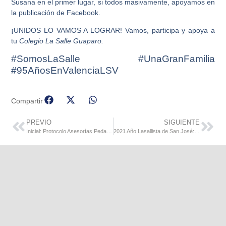
Susana en el primer lugar, si todos
masivamente, apoyamos en
la publicación de Facebook.
¡UNIDOS LO VAMOS A LOGRAR!
Vamos, participa y apoya a
tu
Colegio La Salle Guaparo.
#SomosLaSalle #UnaGranFamilia
#95AñosEnValenciaLSV
Compartir
PREVIO
SIGUIENTE
Inicial: Protocolo Asesorías Pedagógicas (semana del 15/03)
2021 Año Lasallista de San José: Tiempo para agradecer y compartir