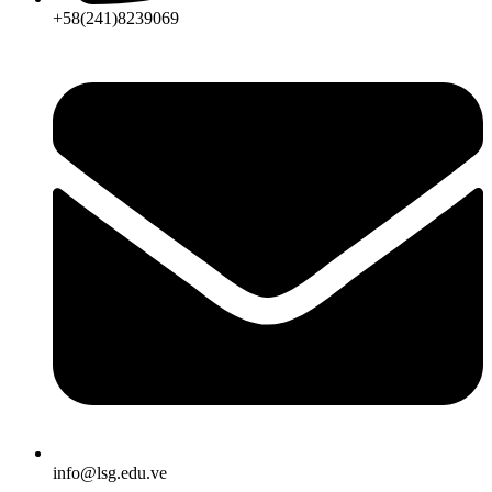
+58(241)8239069
info@lsg.edu.ve