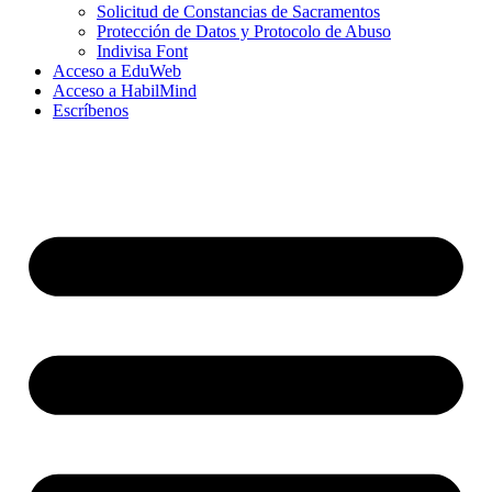
Solicitud de Constancias de Sacramentos
Protección de Datos y Protocolo de Abuso
Indivisa Font
Acceso a EduWeb
Acceso a HabilMind
Escríbenos