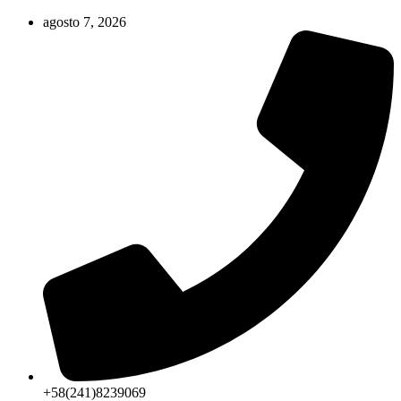
Ir
agosto 7, 2026
al
contenido
+58(241)8239069