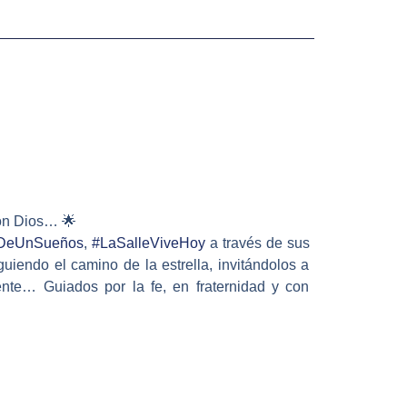
 con Dios…
🌟
sDeUnSueños
,
#
LaSalleViveHoy
a través de sus
uiendo el camino de la estrella, invitándolos a
ente… Guiados por la fe, en fraternidad y con