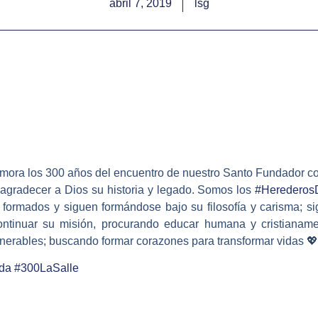
abril 7, 2019
lsg
onmemora los 300 años del encuentro de nuestro Santo Fundador
 agradecer a Dios su historia y legado. Somos los
#
Heredero
ormados y siguen formándose bajo su filosofía y carisma; sig
ontinuar su misión, procurando educar humana y cristianam
ulnerables; buscando formar corazones para transformar vidas
💖
da
#
300LaSalle