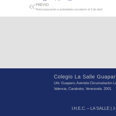
PREVIO
Reincorporación a actividades escolares el 3 de abril
Colegio La Salle Guapar
Urb. Guaparo, Avenida Circunvalación La
Valencia, Carabobo, Venezuela. 2001.
I.H.E.C. – LA SALLE | 