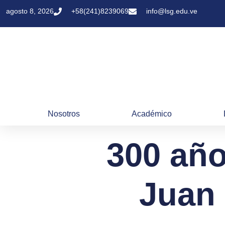
agosto 8, 2026
+58(241)8239069
info@lsg.edu.ve
Nosotros
Académico
300 año
Juan 