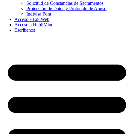
Solicitud de Constancias de Sacramentos
Protección de Datos y Protocolo de Abuso
Indivisa Font
Acceso a EduWeb
Acceso a HabilMind
Escríbenos