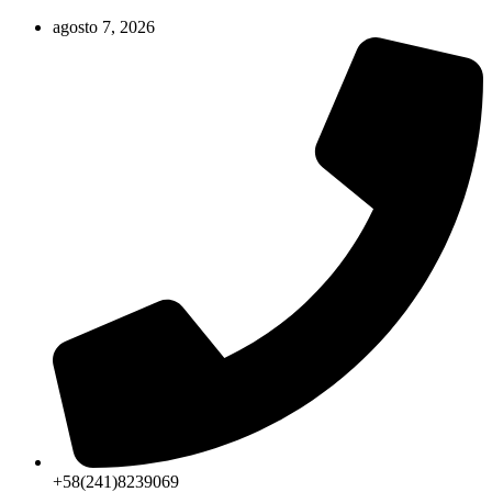
Ir
agosto 7, 2026
al
contenido
+58(241)8239069