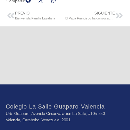
Compartir
PREVIO
SIGUIENTE
Bienvenida Familia Lasallista
El Papa Francisco ha convocado un Año Jubilar Lasallista
Colegio La Salle Guaparo-Valencia
Urb. Guaparo, Avenida Circunvalación La Salle, #105-250.
Valencia, Carabobo, Venezuela. 2001.